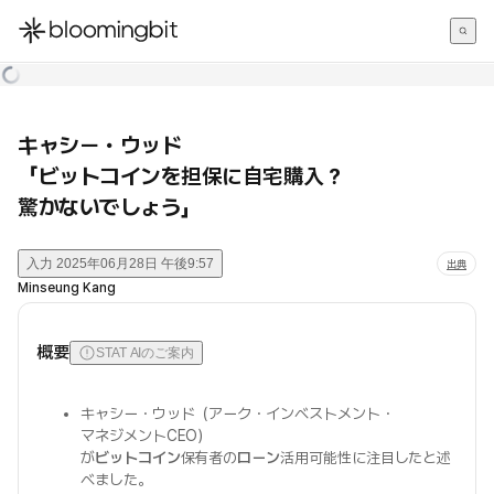
한국어
English
日本語
キャシー・ウッド
「ビットコインを担保に自宅購入？
驚かないでしょう」
入力
2025年06月28日 午後9:57
出典
Minseung Kang
概要
STAT AIのご案内
キャシー・ウッド（アーク・インベストメント・
マネジメントCEO）
が
ビットコイン
保有者の
ローン
活用可能性に注目したと述
べました。