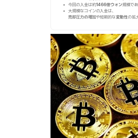
今回の入金は約
1466億ウォン
規模で
大規模なコインの入金は、
売却圧力の増加
や短期的な
変動性
の拡