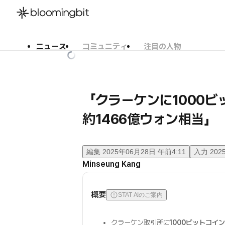
ニュース
コミュニティ
注目の人物
한국어
English
日本語
「クラーケンに1000ビ
約1466億ウォン相当」
編集
2025年06月28日 午前4:11
入力
202
Minseung Kang
概要
STAT AIのご案内
クラーケン取引所に
1000ビットコイン