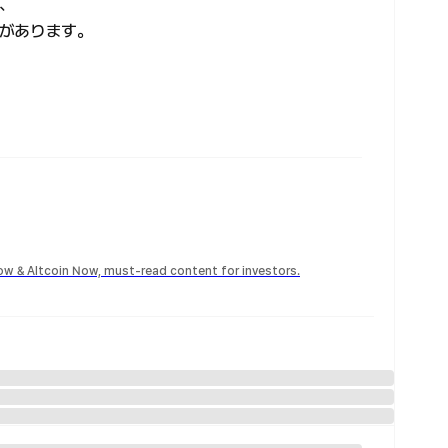
、
があります。
Now & Altcoin Now, must-read content for investors.