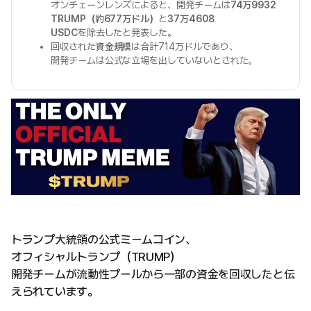
オンチェーンレンズによると、開発チームは
74万9932
TRUMP（約677万ドル）
と
37万4608
USDC
を除去したと発表した。
回収された
資金規模
は合計714万ドルであり、
開発チームは公式な立場を出していないとされた。
トランプ大統領の公式ミームコイン、
オフィシャルトランプ（TRUMP）
開発チームが流動性プールから一部の資金を回収したと伝
えられています。