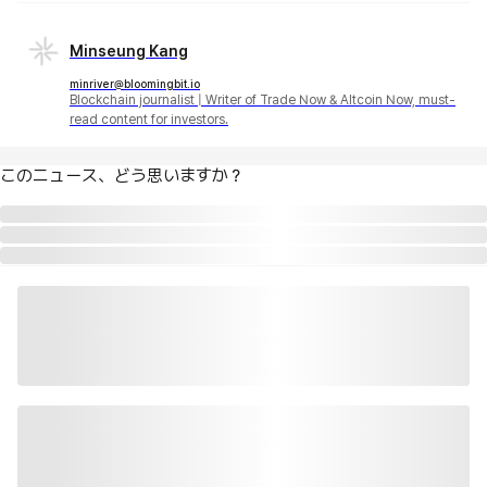
Minseung Kang
minriver@bloomingbit.io
Blockchain journalist | Writer of Trade Now & Altcoin Now, must-
read content for investors.
このニュース、どう思いますか？