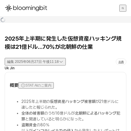
한국어
English
日本語
2025年上半期に発生した仮想資産ハッキング規
模は21億ドル…70％が北朝鮮の仕業
編集
2025年06月27日 午後11:18
出典
Uk Jin
概要
STAT AIのご案内
2025年上半期の
仮想資産ハッキング被害額
が21億ドルに
達したと報じられた。
全体の被害額
のうち16億ドルが
北朝鮮によるハッキング犯
罪
と関連していると明らかになった。
盗難資金
の80％
以上が
インフラレベルでの侵入
から発生したとレポートは