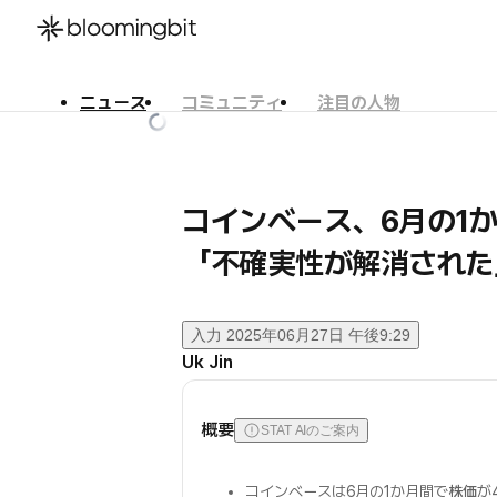
ニュース
コミュニティ
注目の人物
한국어
English
日本語
コインベース、6月の1か
「不確実性が解消された
入力
2025年06月27日 午後9:29
Uk Jin
概要
STAT AIのご案内
コインベースは6月の1か月間で
株価
が