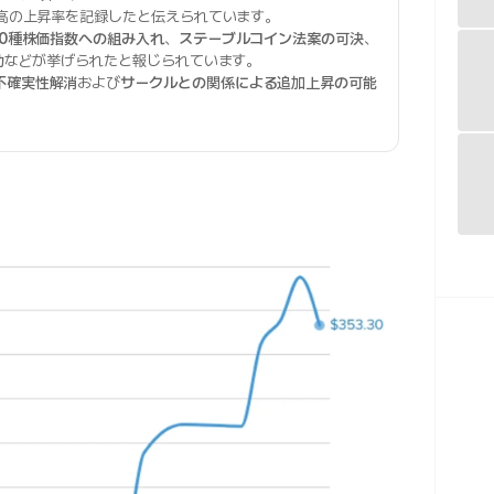
最高の上昇率を記録したと伝えられています。
00種株価指数への組み入れ
、
ステーブルコイン法案の可決
、
功
などが挙げられたと報じられています。
不確実性解消
および
サークルとの関係による追加上昇の可能