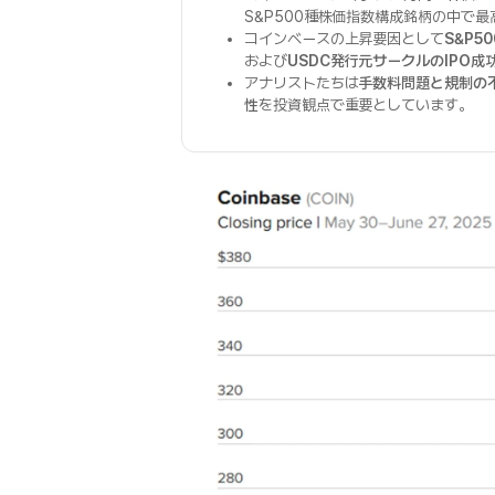
S&P500種株価指数構成銘柄の中で
コインベースの上昇要因として
S&P5
および
USDC発行元サークルのIPO成
アナリストたちは
手数料問題と規制の
性
を投資観点で重要としています。