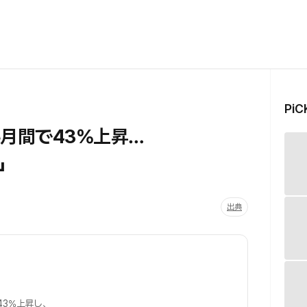
Pi
月間で43％上昇…
」
出典
43%上昇し、