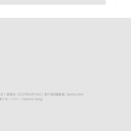
65
|
登録日: 2021年6月14日
|
発行者/編集者: Sanha Kim
マネージャー: Hanna Yang