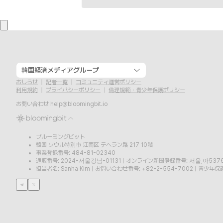
韓国経済メディアグループ
おしらせ
記者一覧
コミュニティ運営ポリシー
利用規約
プライバシーポリシー
倫理規範・青少年保護ポリシー
お問い合わせ
help@bloomingbit.io
ブルーミングビット
韓国 ソウル特別市 江南区 テヘラン路 217 10階
事業登録番号: 484-81-02340
通販番号: 2024-서울강남-01131
|
オンライン新聞登録番号: 서울,아537
担当者名: Sanha Kim
|
お問い合わせ番号: +82-2-554-7002
|
青少年保護