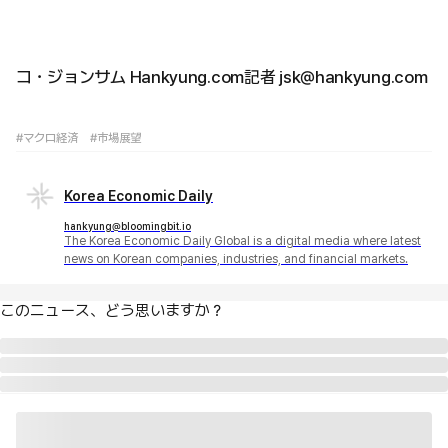
コ・ジョンサム Hankyung.com記者 jsk@hankyung.com
#マクロ経済
#市場展望
Korea Economic Daily
hankyung@bloomingbit.io
The Korea Economic Daily Global is a digital media where latest
news on Korean companies, industries, and financial markets.
このニュース、どう思いますか？