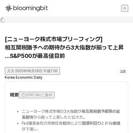
한국어
English
日本語
[ニューヨーク株式市場ブリーフィング]
相互関税猶予への期待から3大指数が揃って上昇
…S&P500が最高値目前
入力
2025年06月26日 午後7:00
出典
Korea Economic Daily
概要
STAT AIのご案内
ニューヨーク株式市場の3大指数が
相互関税猶予期限の延
長期待
から揃って上昇したと伝えた。
Fed議長後任の早期任命観測により
国債利回り
と
ドル価値
が下落し、