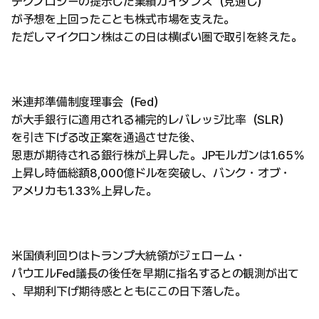
テクノロジーの提示した業績ガイダンス（見通し）
が予想を上回ったことも株式市場を支えた。
ただしマイクロン株はこの日は横ばい圏で取引を終えた。
米連邦準備制度理事会（Fed）
が大手銀行に適用される補完的レバレッジ比率（SLR）
を引き下げる改正案を通過させた後、
恩恵が期待される銀行株が上昇した。JPモルガンは1.65％
上昇し時価総額8,000億ドルを突破し、バンク・オブ・
アメリカも1.33％上昇した。
米国債利回りはトランプ大統領がジェローム・
パウエルFed議長の後任を早期に指名するとの観測が出て
、早期利下げ期待感とともにこの日下落した。