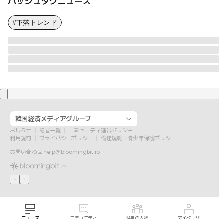
ハッシュタグニュース
#下落トレンド
韓国経済メディアグループ
おしらせ
記者一覧
コミュニティ運営ポリシー
利用規約
プライバシーポリシー
倫理規範・青少年保護ポリシー
お問い合わせ
help@bloomingbit.io
ニュース
コミュニティ
注目の人物
マイページ