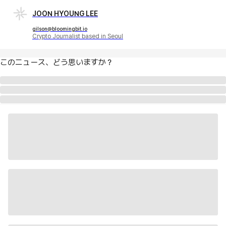
JOON HYOUNG LEE
gilson@bloomingbit.io
Crypto Journalist based in Seoul
このニュース、どう思いますか？