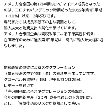
アメリカ合衆国の第1四半期GDPがマイナス成長となった
のは、コロナ19パンデミック時期だった2022年第1四半期
（-1.0%）以来、3年ぶりです。
専門家たちは成長率低下の主な要因として、
輸入拡大と消費支出の鈍化を挙げています。
アメリカ合衆国企業は関税政策による不確実性に備え、
在庫確保のために過去第1四半期は一時的に輸入を大幅に増
やしました。
関税政策の影響によるスタグフレーション
（景気停滞の中で物価上昇）の懸念も高まっています。
グローバル投資銀行（IB）JPモルガンは25日、
レポートを通じて
「高い関税によるスタグフレーションの衝撃が、
今年の国内総生産（GDP）成長見通しの下方要因だ」
とし、「景気後退のリスクが依然として高い」