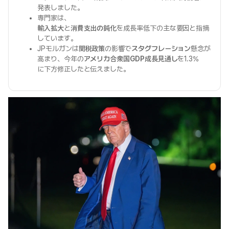
発表しました。
専門家は、
輸入拡大
と
消費支出の鈍化
を成長率低下の主な要因と指摘
しています。
JPモルガンは
関税政策
の影響で
スタグフレーション
懸念が
高まり、今年の
アメリカ合衆国GDP成長見通し
を1.3%
に下方修正したと伝えました。