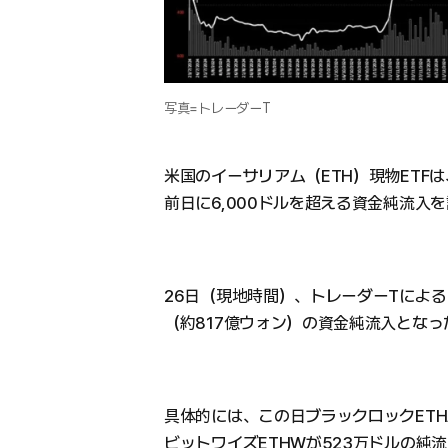
写真=トレーダーT
米国のイーサリアム（ETH）現物ETFは
前日に6,000ドルを超える資金純流入
26日（現地時間）、トレーダーTによると
（約817億ウォン）の資金純流入とな
具体的には、この日ブラックロックETHA
ビットワイズETHWが523万ドルの