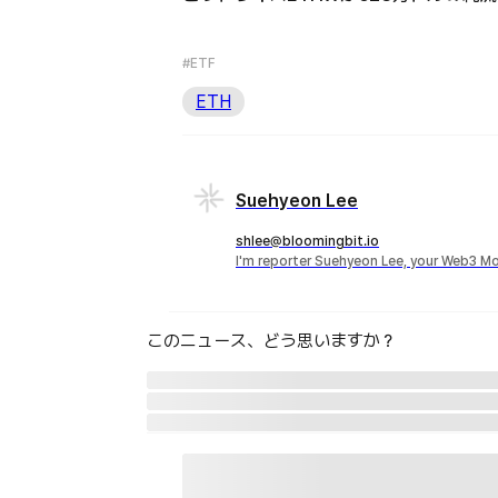
#ETF
ETH
Suehyeon Lee
shlee@bloomingbit.io
I'm reporter Suehyeon Lee, your Web3 Mo
このニュース、どう思いますか？