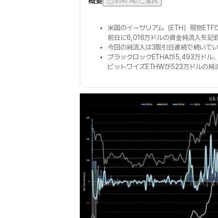
概要
STAT AIのご案内
米国のイーサリアム（ETH）現物ETF
前日に6,016万ドルの資金純流入を記
今回の純流入は3取引日連続で続いて
ブラックロックETHAが5,493万ドル
ビットワイズETHWが523万ドルの