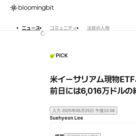
ニュース
コミュニティ
注目の人物
한국어
English
日本語
PiCK
米イーサリアム現物ETF
前日には6,016万ドル
入力
2025年06月25日 午後10:08
Suehyeon Lee