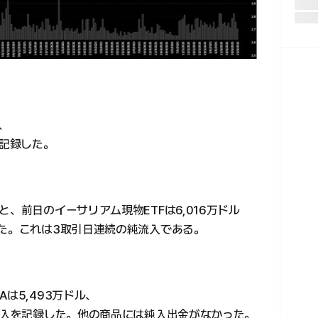
、
を記録した。
、前日のイーサリアム現物ETFは6,016万ドル
った。これは3取引日連続の純流入である。
は5,493万ドル、
純流入を記録した。他の商品には純入出金がなかった。