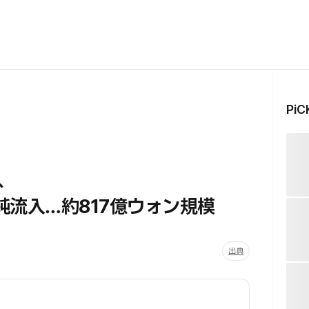
Pi
、
の純流入…約817億ウォン規模
出典