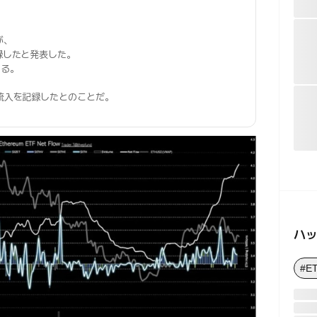
が、
録したと発表した。
いる。
、
純流入を記録したとのことだ。
ハ
#E