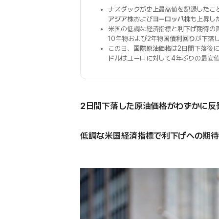
ナスダックが史上最高値を記録したこ
アジア株
および
ヨーロッパ株
も上昇し
米国の低調な経済指標と
利下げ期待
の
10年物および2年物
国債利回り
が下落
この日、
国際原油価格
は2日間下落後
ドル
はユーロに対して4年ぶりの最安
2日間下落した原油価格がわずかに反
低調な米国経済指標で利下げへの期待