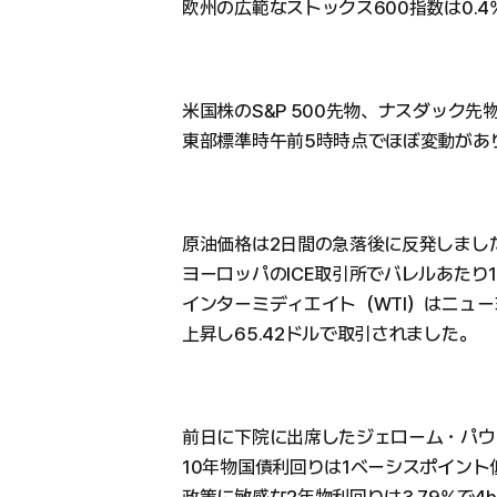
欧州の広範なストックス600指数は0.
米国株のS&P 500先物、ナスダック
東部標準時午前5時時点でほぼ変動があ
原油価格は2日間の急落後に反発しまし
ヨーロッパのICE取引所でバレルあたり1
インターミディエイト（WTI）はニュー
上昇し65.42ドルで取引されました。
前日に下院に出席したジェローム・パウ
10年物国債利回りは1ベーシスポイント低
政策に敏感な2年物利回りは3.79%で4