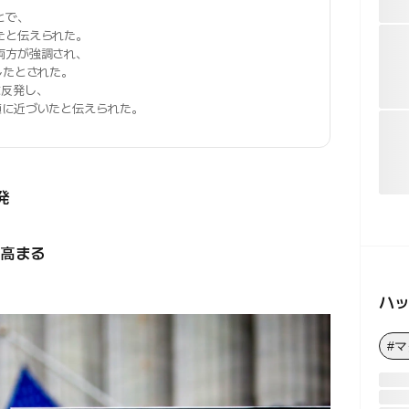
とで、
たと伝えられた。
両方が強調され、
したとされた。
に反発し、
値に近づいたと伝えられた。
発
高まる
ハ
#