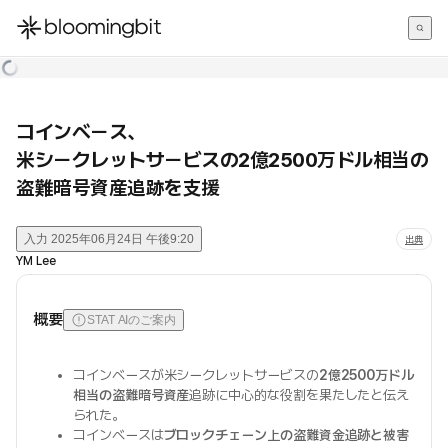
한국어
English
日本語
コインベース、
米シークレットサービスの2億2500万ドル相当の
盗難暗号資産追跡を支援
入力
2025年06月24日 午後9:20
出典
YM Lee
概要
STAT AIのご案内
コインベースが米シークレットサービスの
2億2500万ドル
相当の盗難暗号資産
追跡に中心的な役割を果たしたと伝え
られた。
コインベースは
ブロックチェーン上の盗難資金追跡と被害