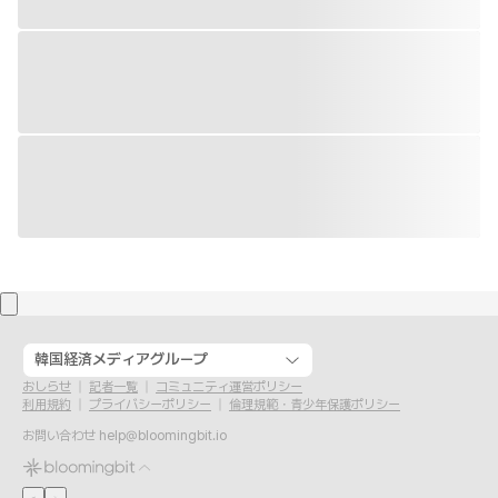
韓国経済メディアグループ
おしらせ
記者一覧
コミュニティ運営ポリシー
利用規約
プライバシーポリシー
倫理規範・青少年保護ポリシー
お問い合わせ
help@bloomingbit.io