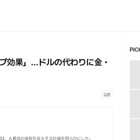
Pi
プ効果」…ドルの代わりに金・
出典
ーロ
、
人民元
の保有を拡大する計画を明らかにした。