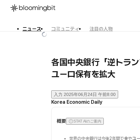
ニュース
コミュニティ
注目の人物
한국어
English
日本語
各国中央銀行「逆トラン
ユーロ保有を拡大
入力
2025年06月24日 午前8:00
Korea Economic Daily
概要
STAT AIのご案内
世界の中央銀行は今後2年間で
金
や
ユ