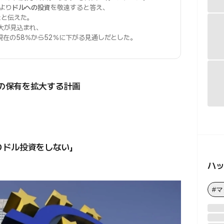
より
ドルへの投資
を敬遠すると答え、
たと伝えた。
大が見込まれ、
在の58％から52％に下がる見通しだとした。
の保有を拡大する計画
りドル投資をしない」
ハ
#