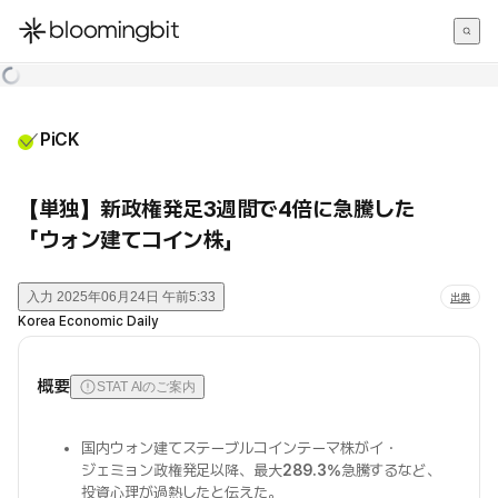
한국어
English
日本語
PiCK
【単独】新政権発足3週間で4倍に急騰した
「ウォン建てコイン株」
入力
2025年06月24日 午前5:33
出典
Korea Economic Daily
概要
STAT AIのご案内
国内ウォン建てステーブルコインテーマ株がイ・
ジェミョン政権発足以降、最大
289.3%
急騰するなど、
投資心理が過熱したと伝えた。