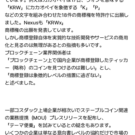
ています。例えばカカオペイは17日、ウォンを意味する
「KRW」にカカオペイを象徴する「K」「P」
などの文字を組み合わせた18件の商標権を特許庁に出願し
ました。Nexusも「KRWx」
商標権の出願を発表しています。
しかし商標登録自体を実質的な技術開発やサービスの商用
化と見るのは無理があるとの指摘も多いです。
ブロックチェーン業界関係者は
「ブロックチェーン上で国内企業が商標登録したティッカ
ー（略称）のコインを見つけるのは難しい」とし、
「商標登録は象徴的レベルの措置に過ぎない」
と述べました。
一部コスダック上場企業が相次いでステーブルコイン関連
の業務提携（MOU）プレスリリースを配布し、
「テーマ便乗」を試みているとの疑念もあります。
いくつかの企業は単なる意向書レベルの協約だけで市場の