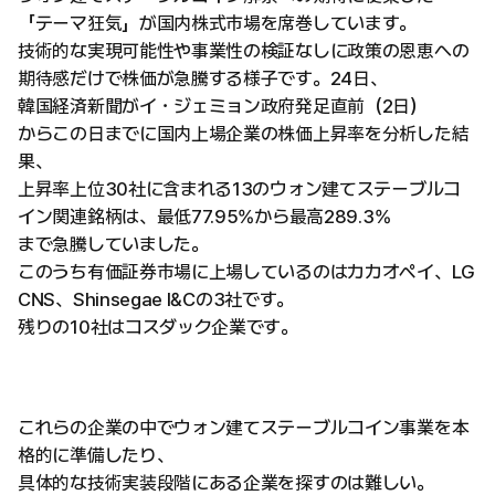
「テーマ狂気」が国内株式市場を席巻しています。
技術的な実現可能性や事業性の検証なしに政策の恩恵への
期待感だけで株価が急騰する様子です。24日、
韓国経済新聞がイ・ジェミョン政府発足直前（2日）
からこの日までに国内上場企業の株価上昇率を分析した結
果、
上昇率上位30社に含まれる13のウォン建てステーブルコ
イン関連銘柄は、最低77.95%から最高289.3%
まで急騰していました。
このうち有価証券市場に上場しているのはカカオペイ、LG
CNS、Shinsegae I&Cの3社です。
残りの10社はコスダック企業です。
これらの企業の中でウォン建てステーブルコイン事業を本
格的に準備したり、
具体的な技術実装段階にある企業を探すのは難しい。