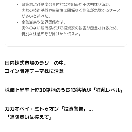
政策および
制度
の具体的な枠組みが不透明な状況で、
実際の技術基盤や事業性に関係なく株価が急騰するケース
が多いと述べた。
金融当局や業界関係者は、
実体のない期待感だけで投資家の被害が懸念されるため、
特別な
注意
を呼び掛けたと伝えた。
国内株式市場のラリーの中、
コイン関連テーマ株に注意
株価上昇率上位30銘柄のうち13銘柄が「狂乱レベル」
カカオペイ・ミトゥオン「投資警告」…
「追随買いは控えて」