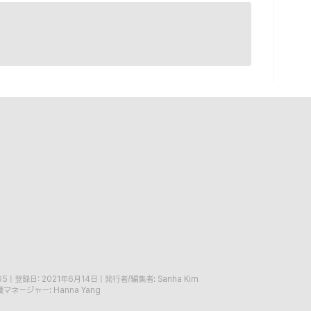
65
|
登録日: 2021年6月14日
|
発行者/編集者: Sanha Kim
マネージャー: Hanna Yang