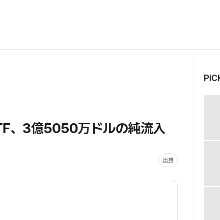
Pi
F、3億5050万ドルの純流入
出典