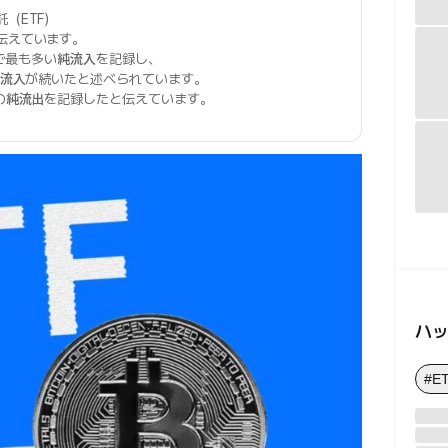
（ETF）
伝えています。
ルで最も多い
純流入
を記録し、
流入
が続いたと述べられています。
の
純流出
を記録したと伝えています。
ハ
#E