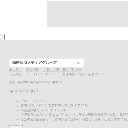
韓国経済メディアグループ
おしらせ
記者一覧
コミュニティ運営ポリシー
利用規約
プライバシーポリシー
倫理規範・青少年保護ポリシー
お問い合わせ
help@bloomingbit.io
ブルーミングビット
韓国 ソウル特別市 江南区 テヘラン路 217 10階
事業登録番号: 484-81-02340
通販番号: 2024-서울강남-01131
|
オンライン新聞登録番号: 서울,아537
担当者名: Sanha Kim
|
お問い合わせ番号: +82-2-554-7002
|
青少年保護