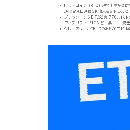
ビットコイン（BTC）現物上場投資信託
が10営業日連続で
純流入
を記録したと
ブラックロックIBITが2億1770万ド
フィデリティFBTCなど主要ETFも
資金
グレースケールGBTCのみ570万ドル