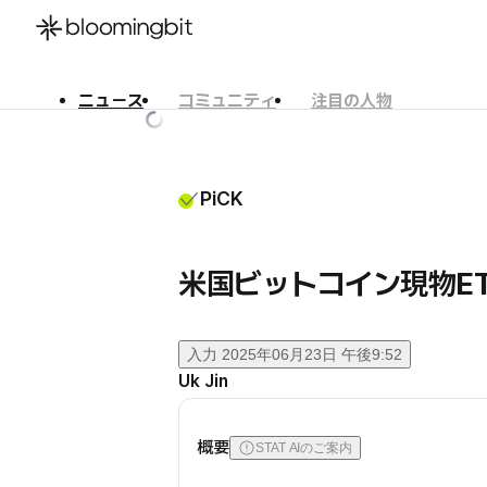
ニュース
コミュニティ
注目の人物
한국어
English
日本語
PiCK
米国ビットコイン現物ET
入力
2025年06月23日 午後9:52
Uk Jin
概要
STAT AIのご案内