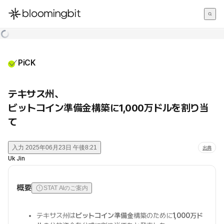
한국어
English
日本語
PiCK
テキサス州、
ビットコイン準備金構築に1,000万ドルを割り当
て
入力
2025年06月23日 午後8:21
出典
Uk Jin
概要
STAT AIのご案内
テキサス州は
ビットコイン準備金
構築のために
1,000万ド