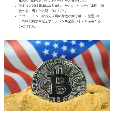
ル
の公的資金を公式に割り当てたと発表した。
テキサス州
は関連法案を可決した州の中で初めて実際に資
金を割り当てたと明らかにした。
ビットコインの保有分は
州の財政とは分離
して管理され、
これは投資家や起業家にデジタル金融の未来を示唆するも
のとされた。