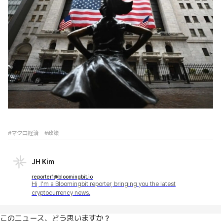
#マクロ経済
#政策
JH Kim
reporter1@bloomingbit.io
Hi, I'm a Bloomingbit reporter, bringing you the latest
cryptocurrency news.
このニュース、どう思いますか？