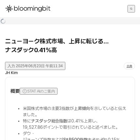
한국어
English
日本語
ニューヨーク株式市場、上昇に転じる…
ナスダック0.41%高
入力
2025年06月23日 午前11:34
出典
JH Kim
概要
STAT AIのご案内
米国株式市場の主要3指数が
上昇傾向
を示していると伝え
ました。
特に
ナスダック総合指数
は0.41%上昇し、
19,527.86ポイントで取引されていると述べました。
ダウ・
ジョーンズ指数および
S&P500指数
もそれぞれ0.15%、