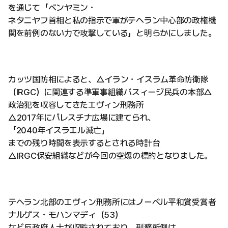
を通じて「ベンヤミン・
ネタニヤフ首相と私の指示で軍がテヘラン中心部の政権機
関を前例のない力で攻撃している」と明らかにしました。
カッツ国防相によると、△イラン・イスラム革命防衛隊
（IRGC）に関連する準軍事組織バスィージ民兵の本部△
政治犯を収容してきたエヴィン刑務所
△2017年にパレスチナ広場に建てられ、
「2040年イスラエル滅亡」
までの残り時間を表示するとされる時計台
△IRGC保安組織などが今回の空爆の標的となりました。
テヘラン北部のエヴィン刑務所にはノーベル平和賞受賞者
ナルゲス・モハンマディ（53）
など反政府人士が収監されており、刑務所側は