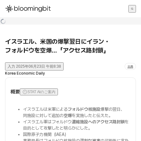
한국어
English
日本語
イスラエル、米国の爆撃翌日にイラン・
フォルドウを空爆…「アクセス路封鎖」
入力
2025年06月23日 午前8:38
出典
Korea Economic Daily
概要
STAT AIのご案内
イスラエルは米軍による
フォルドウ核施設
爆撃の翌日、
同施設に対して追加の
空爆
を実施したと伝えた。
イスラエル軍はフォルドウ
濃縮施設へのアクセス路封鎖
を
目的として攻撃したと明らかにした。
国際原子力機関（IAEA）
事務局長はフォルドウ核施設の
深刻な被害
の可能性に言及