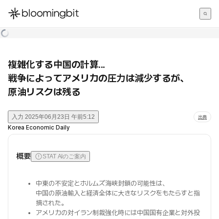
한국어
English
日本語
複雑化する中国の計算...
戦争によってアメリカの圧力は減少するが、
原油リスクは残る
入力
2025年06月23日 午前5:12
出典
Korea Economic Daily
概要
STAT AIのご案内
中東の不安定とホルムズ海峡封鎖の可能性は、
中国の原油輸入と経済全体に大きなリスクをもたらすと指
摘された。
アメリカの対イラン制裁強化時には中国国有企業と対外投