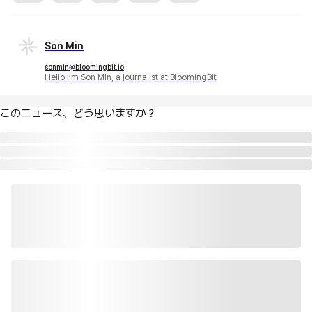
Son Min
sonmin@bloomingbit.io
Hello I’m Son Min, a journalist at BloomingBit
このニュース、どう思いますか？