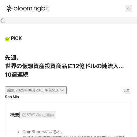
한국어
English
日本語
PiCK
先週、
世界の仮想資産投資商品に12億ドルの純流入…
10週連続
編集
2025年06月23日 午前5:10
出典
Son Min
概要
STAT AIのご案内
CoinSharesによると、