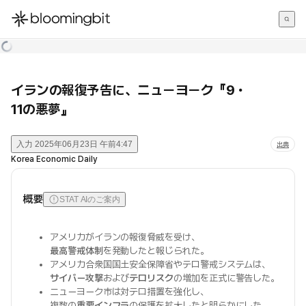
한국어
English
日本語
イランの報復予告に、ニューヨーク『9・
11の悪夢』
入力
2025年06月23日 午前4:47
出典
Korea Economic Daily
概要
STAT AIのご案内
アメリカがイランの報復脅威を受け、
最高警戒体制
を発動したと報じられた。
アメリカ合衆国国土安全保障省やテロ警戒システムは、
サイバー攻撃
および
テロリスク
の増加を正式に警告した。
ニューヨーク市は対テロ措置を強化し、
複数の
重要インフラ
の保護を拡大したと明らかにした。