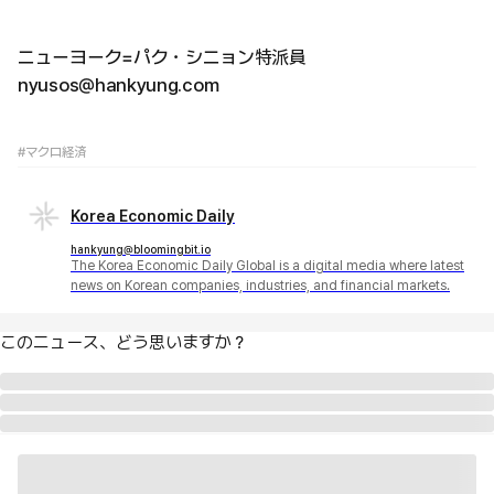
ニューヨーク=パク・シニョン特派員
nyusos@hankyung.com
#マクロ経済
Korea Economic Daily
hankyung@bloomingbit.io
The Korea Economic Daily Global is a digital media where latest
news on Korean companies, industries, and financial markets.
このニュース、どう思いますか？