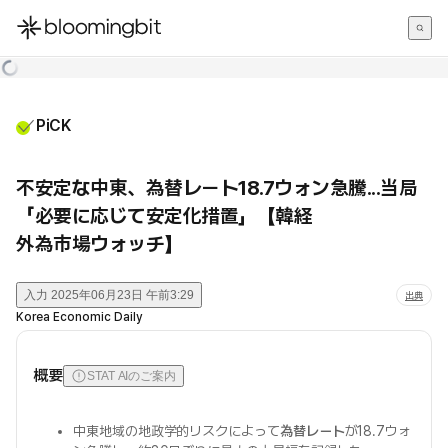
한국어
English
日本語
PiCK
不安定な中東、為替レート18.7ウォン急騰...当局
「必要に応じて安定化措置」【韓経
外為市場ウォッチ】
入力
2025年06月23日 午前3:29
出典
Korea Economic Daily
概要
STAT AIのご案内
中東地域の地政学的リスクによって
為替レート
が18.7ウォ