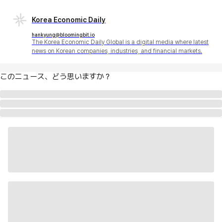
Korea Economic Daily
hankyung@bloomingbit.io
The Korea Economic Daily Global is a digital media where latest
news on Korean companies, industries, and financial markets.
このニュース、どう思いますか？