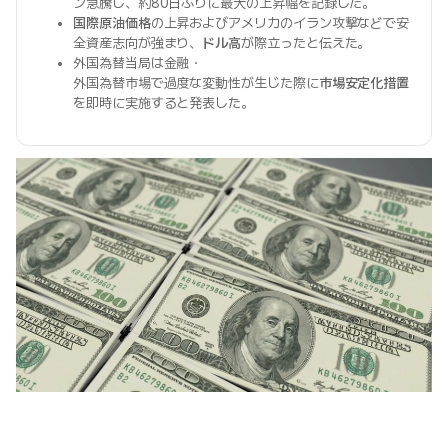
ン急騰し、約80日ぶりに最大の上昇幅を記録した。
国際原油価格
の上昇およびアメリカのイラン攻撃などで安
全資産志向が強まり、
ドル高
が際立ったと伝えた。
外国為替当局は金融・
外国為替市場で過度な変動性が生じた際に
市場安定化措置
を即時に実施すると発表した。