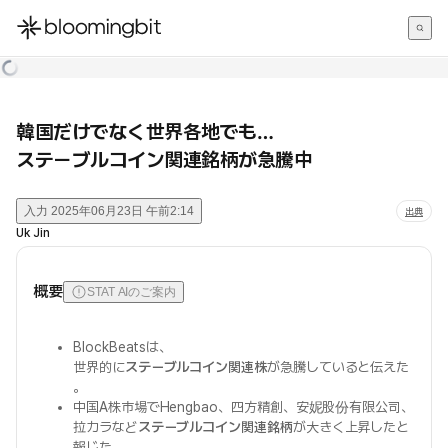
한국어
English
日本語
韓国だけでなく世界各地でも…
ステーブルコイン関連銘柄が急騰中
入力
2025年06月23日 午前2:14
出典
Uk Jin
概要
STAT AIのご案内
BlockBeatsは、
世界的に
ステーブルコイン関連株
が急騰していると伝えた
。
中国A株市場でHengbao、四方精創、安妮股份有限公司、
拉カラなど
ステーブルコイン関連銘柄
が大きく上昇したと
報じた。