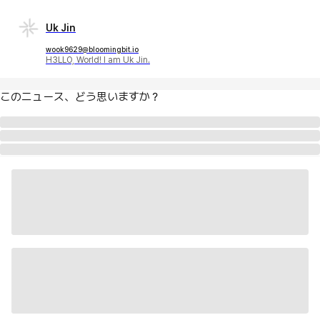
Uk Jin
wook9629@bloomingbit.io
H3LLO, World! I am Uk Jin.
このニュース、どう思いますか？