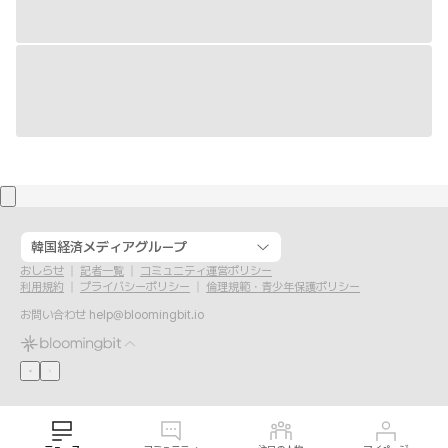
韓国経済メディアグループ
おしらせ
記者一覧
コミュニティ運営ポリシー
利用規約
プライバシーポリシー
倫理規範・青少年保護ポリシー
お問い合わせ
help@bloomingbit.io