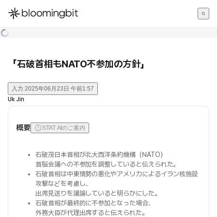
한국어
English
日本語
「石破首相もNATO不参加の方針」
入力
2025年06月23日 午前1:57
Uk Jin
概要
STAT AIのご案内
石破茂日本首相が北大西洋条約機構（NATO）
首脳会議への不参加を調整していると伝えられた。
石破首相は中東情勢の悪化やアメリカによるイラン核施設
攻撃などを考慮し、
出席見送りを議論していると明らかにした。
石破首相が最終的に不参加となった場合、
外務大臣が代理出席すると伝えられた。