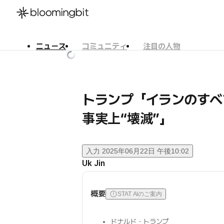
ニュース
コミュニティ
注目の人物
한국어
English
日本語
トランプ「イランのすべ
事実上“壊滅”」
入力
2025年06月22日 午後10:02
Uk Jin
概要
STAT AIのご案内
ドナルド・トランプ