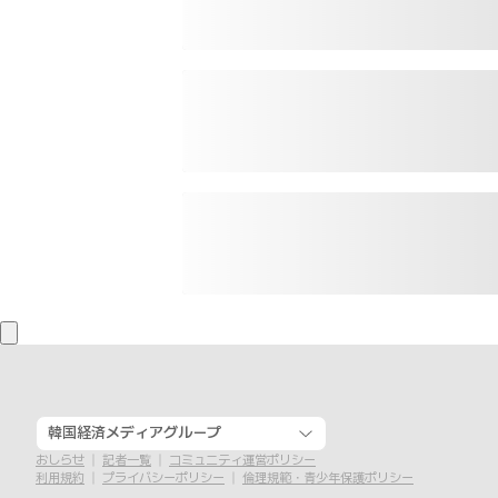
韓国経済メディアグループ
おしらせ
記者一覧
コミュニティ運営ポリシー
利用規約
プライバシーポリシー
倫理規範・青少年保護ポリシー