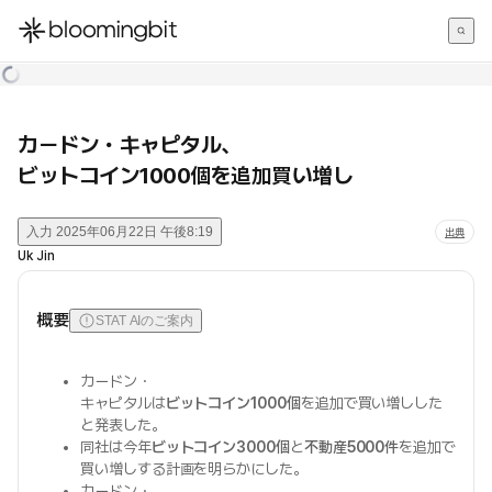
한국어
English
日本語
カードン・キャピタル、
ビットコイン1000個を追加買い増し
入力
2025年06月22日 午後8:19
出典
Uk Jin
概要
STAT AIのご案内
カードン・
キャピタルは
ビットコイン1000個
を追加で買い増しした
と発表した。
同社は今年
ビットコイン3000個
と
不動産5000件
を追加で
買い増しする計画を明らかにした。
カードン・