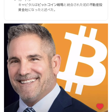
キャピタルは
ビットコイン戦略
と統合された初の
不動産投
資会社
になったと述べた。