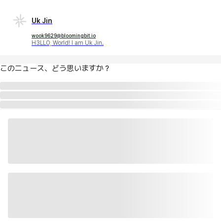
Uk Jin
wook9629@bloomingbit.io
H3LLO, World! I am Uk Jin.
このニュース、どう思いますか？