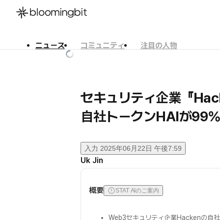
ニュース
コミュニティ
注目の人物
한국어
English
日本語
セキュリティ企業『Hack
自社トークンHAIが99
入力
2025年06月22日 午後7:59
Uk Jin
概要
STAT AIのご案内
Web3セキュリティ企業Hackenの自