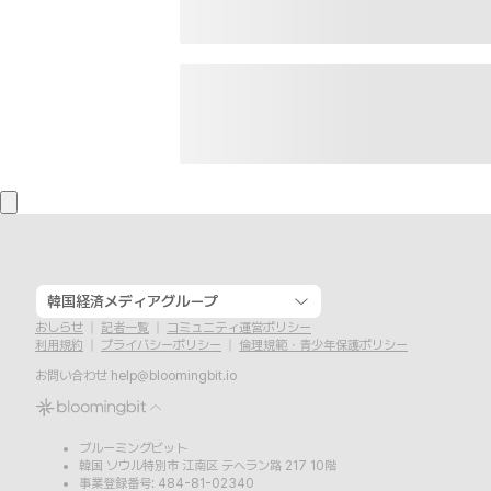
韓国経済メディアグループ
おしらせ
記者一覧
コミュニティ運営ポリシー
利用規約
プライバシーポリシー
倫理規範・青少年保護ポリシー
お問い合わせ
help@bloomingbit.io
ブルーミングビット
韓国 ソウル特別市 江南区 テヘラン路 217 10階
事業登録番号: 484-81-02340