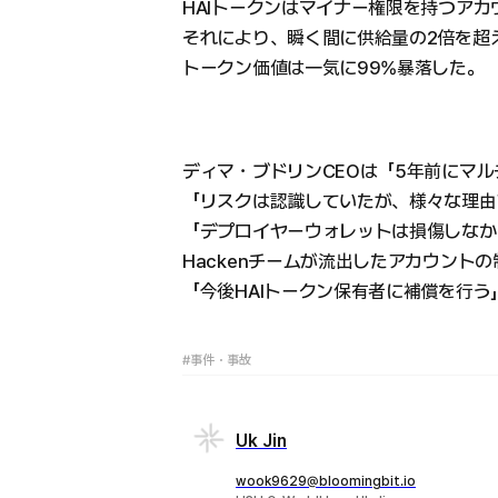
HAIトークンはマイナー権限を持つア
それにより、瞬く間に供給量の2倍を超え
トークン価値は一気に99%暴落した。
ディマ・ブドリンCEOは「5年前にマ
「リスクは認識していたが、様々な理由
「デプロイヤーウォレットは損傷しなか
Hackenチームが流出したアカウント
「今後HAIトークン保有者に補償を行う
#事件・事故
Uk Jin
wook9629@bloomingbit.io