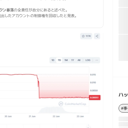
クン暴落
の全責任が自分にあると述べた。
流出したアカウントの制御権を回収したと発表。
ハ
#