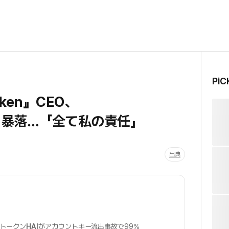
Pi
en』CEO、
%暴落…「全て私の責任」
出典
社トークン
HAI
がアカウントキー流出事故で99%