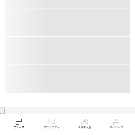
韓国経済メディアグループ
ニュース
コミュニティ
注目の人物
マイページ
おしらせ
記者一覧
コミュニティ運営ポリシー