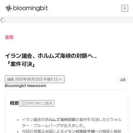
한국어
English
日本語
速報
イラン議会、ホルムズ海峡の封鎖へ...
「案件可決」
編集
2025年06月22日 午後5:11
出典
Bloomingbit Newsroom
概要
STAT AIのご案内
イラン議会が
ホルムズ海峡封鎖
の案件を可決したとウォル
ター・ブルームバーグが伝えました。
今回の措置は米国による
イラン核施設空爆
への報復と解釈