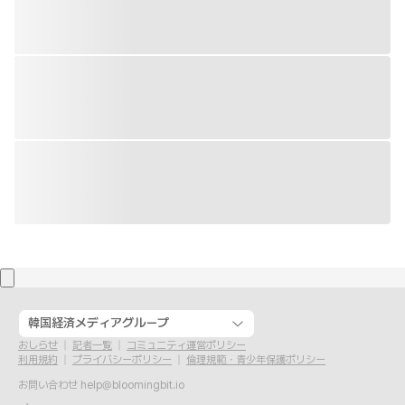
韓国経済メディアグループ
おしらせ
記者一覧
コミュニティ運営ポリシー
利用規約
プライバシーポリシー
倫理規範・青少年保護ポリシー
お問い合わせ
help@bloomingbit.io