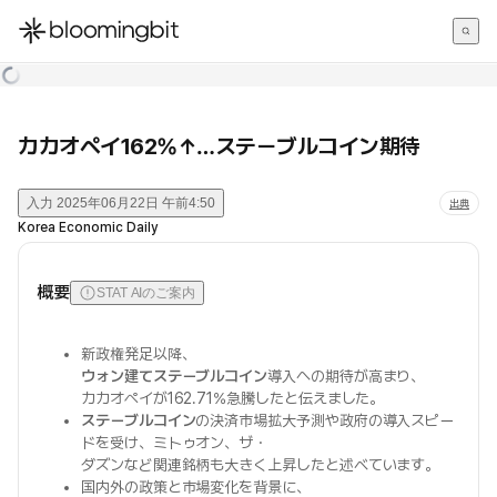
한국어
English
日本語
カカオペイ162%↑…ステーブルコイン期待
入力
2025年06月22日 午前4:50
出典
Korea Economic Daily
概要
STAT AIのご案内
新政権発足以降、
ウォン建てステーブルコイン
導入への期待が高まり、
カカオペイが162.71%急騰したと伝えました。
ステーブルコイン
の決済市場拡大予測や政府の導入スピー
ドを受け、ミトゥオン、ザ・
ダズンなど関連銘柄も大きく上昇したと述べています。
国内外の政策と市場変化を背景に、