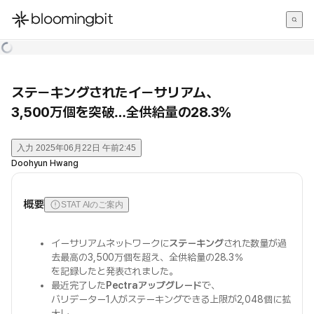
한국어
English
日本語
ステーキングされたイーサリアム、
3,500万個を突破…全供給量の28.3％
入力
2025年06月22日 午前2:45
Doohyun Hwang
概要
STAT AIのご案内
イーサリアムネットワークに
ステーキング
された数量が過
去最高の3,500万個を超え、全供給量の28.3％
を記録したと発表されました。
最近完了した
Pectraアップグレード
で、
バリデーター1人がステーキングできる上限が2,048個に拡
大し、