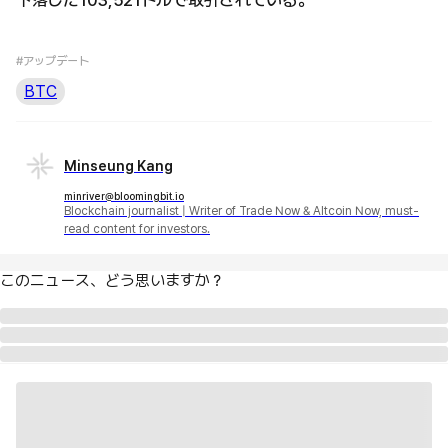
#アップデート
BTC
Minseung Kang
minriver@bloomingbit.io
Blockchain journalist | Writer of Trade Now & Altcoin Now, must-
read content for investors.
このニュース、どう思いますか？