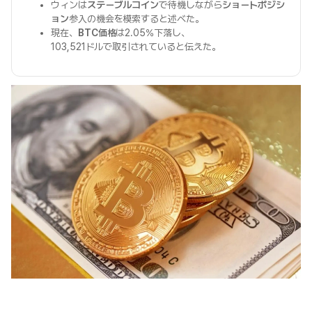
ウィンは
ステーブルコイン
で待機しながら
ショートポジシ
ョン
参入の機会を模索すると述べた。
現在、
BTC価格
は2.05%下落し、
103,521ドルで取引されていると伝えた。