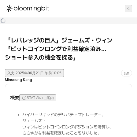
한국어
English
日本語
「レバレッジの巨人」ジェームズ・ウィン
「ビットコインロングで利益確定済み…
ショート参入の機会を探る」
入力
2025年06月21日 午前10:05
出典
Minseung Kang
概要
STAT AIのご案内
ハイパーリキッドのデリバティブトレーダー、
ジェームズ・
ウィンは
ビットコインロングポジション
を清算し、
ささやかな利益を確定したことを明かした。