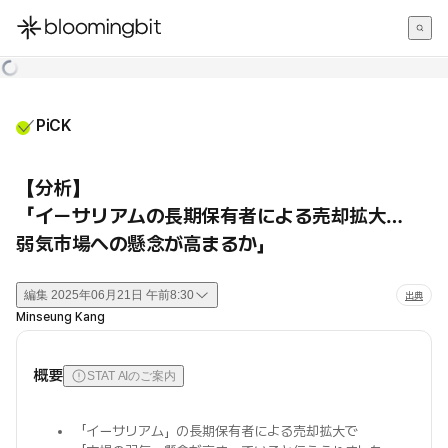
한국어
English
日本語
PiCK
【分析】
「イーサリアムの長期保有者による売却拡大…
弱気市場への懸念が高まるか」
編集
2025年06月21日 午前8:30
出典
Minseung Kang
概要
STAT AIのご案内
「イーサリアム」の長期保有者による売却拡大で