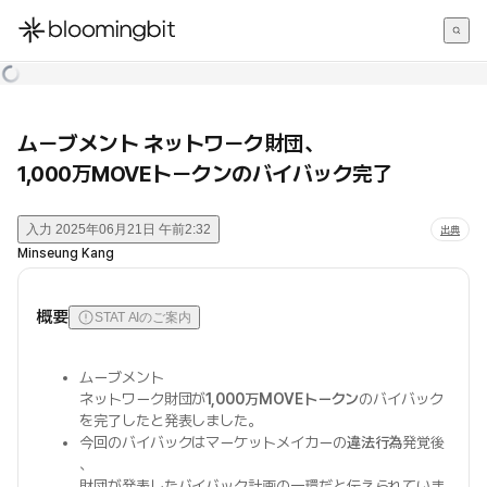
한국어
English
日本語
ムーブメント ネットワーク財団、
1,000万MOVEトークンのバイバック完了
入力
2025年06月21日 午前2:32
出典
Minseung Kang
概要
STAT AIのご案内
ムーブメント
ネットワーク財団が
1,000万MOVEトークン
のバイバック
を完了したと発表しました。
今回のバイバックはマーケットメイカーの
違法行為
発覚後
、
財団が発表したバイバック計画の一環だと伝えられていま