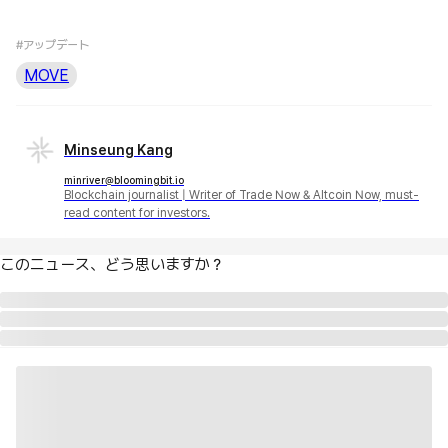
#アップデート
MOVE
Minseung Kang
minriver@bloomingbit.io
Blockchain journalist | Writer of Trade Now & Altcoin Now, must-
read content for investors.
このニュース、どう思いますか？