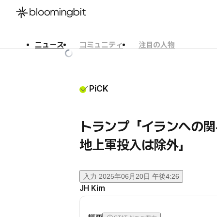
ニュース
コミュニティ
注目の人物
한국어
English
日本語
PiCK
トランプ「イランへの関
地上軍投入は除外」
入力
2025年06月20日 午後4:26
JH Kim