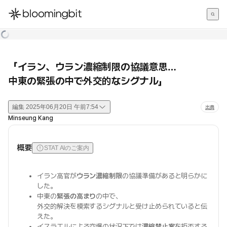
한국어
English
日本語
「イラン、ウラン濃縮制限の協議意思…
中東の緊張の中で外交的なシグナル」
編集
2025年06月20日 午前7:54
出典
Minseung Kang
概要
STAT AIのご案内
イラン高官が
ウラン濃縮制限
の協議準備があると明らかに
した。
中東の
緊張の高まり
の中で、
外交的解決を模索するシグナルと受け止められていると伝
えた。
イスラエルによる空爆の状況下では
濃縮禁止案
を拒否する