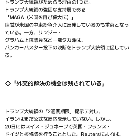
トランプ大統領がためらう理由の1つだ。
トランプ大統領の強固な支持層である
「MAGA（米国を再び偉大に）」
陣営が米国の中東紛争介入に反発しているのも重荷となっ
ている。一方、リンジー・
グラハム上院議員など一部タカ派は、
バンカーバスター投下の決断をトランプ大統領に促してい
る。
◇「外交的解決の機会は残されている」
トランプ大統領の「2週間期限」提示に対し、
イランはまだ公式な反応を示していない。しかし、
20日にはスイス・ジュネーブで英国・フランス・
ドイツと核協議を行うこととした。Reutersによれば、