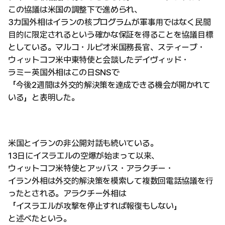
この協議は米国の調整下で進められ、
3カ国外相はイランの核プログラムが軍事用ではなく民間
目的に限定されるという確かな保証を得ることを協議目標
としている。マルコ・ルビオ米国務長官、スティーブ・
ウィットコフ米中東特使と会談したデイヴィッド・
ラミー英国外相はこの日SNSで
「今後2週間は外交的解決策を達成できる機会が開かれて
いる」と表明した。
米国とイランの非公開対話も続いている。
13日にイスラエルの空爆が始まって以来、
ウィットコフ米特使とアッバス・アラクチー・
イラン外相は外交的解決策を模索して複数回電話協議を行
ったとされる。アラクチー外相は
「イスラエルが攻撃を停止すれば報復もしない」
と述べたという。