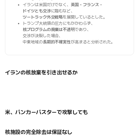
イランは米国だけでなく、
英国・フランス・
ドイツとも交渉
に臨むなど、
ツートラック外交戦略
を展開しているとした。
トランプ大統領の圧力にもかかわらず、
核プログラムの廃棄は不透明
であり、
交渉が決裂した場合、
中東地域の
長期的不確実性
が高まると分析された。
イランの核放棄を引き出せるか
米、バンカーバスターで攻撃しても
核施設の完全除去は保証なし