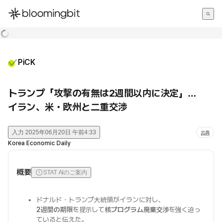
한국어
English
日本語
PiCK
トランプ「攻撃の有無は2週間以内に決定」…
イラン、米・欧州と二重交渉
入力
2025年06月20日 午前4:33
出典
Korea Economic Daily
概要
STAT AIのご案内
ドナルド・トランプ大統領がイランに対し、
2週間の期限
を提示して
核プログラム廃棄交渉
を強く迫っ
ていると伝えた。