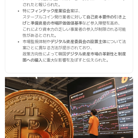
されたと報じられた。
特に
フィンテック産業協会
案は、
ステーブルコイン発行業者に対して
自己資本要件の引き上
げ
と
準備資産の市場評価価値基準
など参入障壁を高め、
これにより資本力の乏しい事業者の参入が制限される可能
性があるとされた。
市場監視体制や
デジタル資産委員会の設置主体
について法
案ごとに異なる方法が提示されており、
政策方向性によって韓国
デジタル資産市場の革新性と制度
圏への編入
に重大な影響を及ぼすと伝えられた。