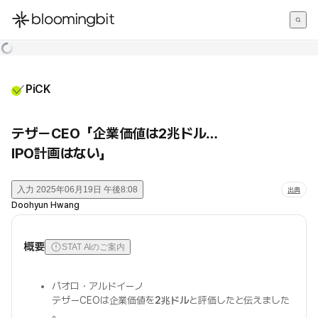
한국어
English
日本語
PiCK
テザーCEO「企業価値は2兆ドル…
IPO計画はない」
入力
2025年06月19日 午後8:08
出典
Doohyun Hwang
概要
STAT AIのご案内
パオロ・アルドイーノ
テザーCEOは企業価値を
2兆ドル
と評価したと伝えました
。