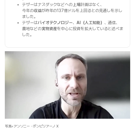
テザーはナスダックなどへの
上場
計画はなく、
今年の
収益
が昨年の137億ドルを上回るとの見通しを示し
ました。
テザーは
バイオテクノロジー
、
AI（人工知能）
、通信、
農地などの
実物資産
を中心に投資を拡大していると述べま
した。
写真=アンソニー・ポンピリアーノ X