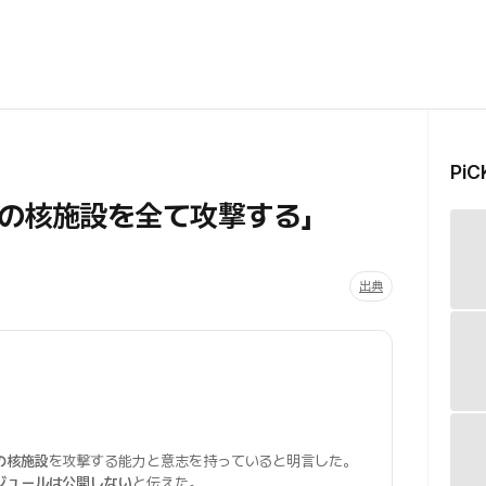
Pi
の核施設を全て攻撃する」
出典
の核施設
を攻撃する能力と意志を持っていると明言した。
ジュールは公開しない
と伝えた。