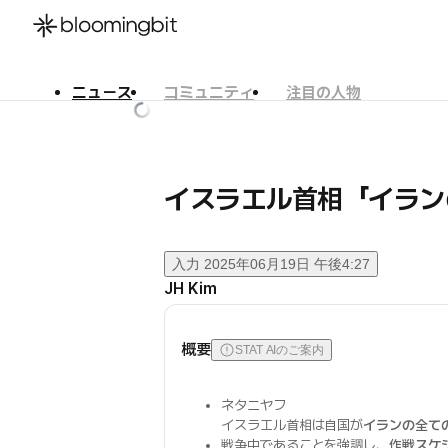
ニュース
コミュニティ
注目の人物
한국어
English
日本語
イスラエル首相「イラン
入力
2025年06月19日 午後4:27
JH Kim
概要
STAT AIのご案内
ネタニヤフ
イスラエル首相は自国が
イランの全て
戦争中であることを強調し、
作戦スケ