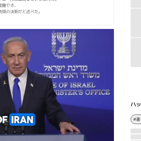
実施
でき、
統領の決断だと述べた。
ハ
#