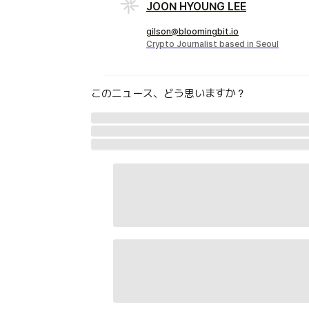
JOON HYOUNG LEE
gilson@bloomingbit.io
Crypto Journalist based in Seoul
このニュース、どう思いますか？