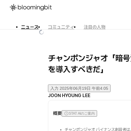
ニュース
コミュニティ
注目の人物
한국어
English
日本語
チャンポンジャオ「暗号
を導入すべきだ」
入力
2025年06月19日 午前4:05
JOON HYOUNG LEE
概要
STAT AIのご案内
チャンポンジャオ バイナンス創設者は