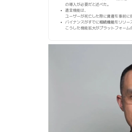
の導入が必要だと述べた。
遺言機能は、
ユーザーが死亡した際に
資産
を事前に
バイナンスがすでに
相続機能
をリリー
こうした機能拡大がプラットフォーム