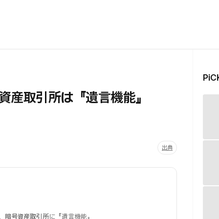
Pi
資産取引所は『遺言機能』
出典
、
暗号資産取引所
に『遺言機能』