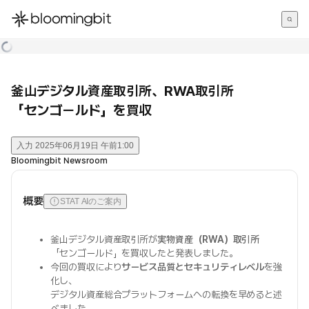
한국어
English
日本語
釜山デジタル資産取引所、RWA取引所
「センゴールド」を買収
入力
2025年06月19日 午前1:00
Bloomingbit Newsroom
概要
STAT AIのご案内
釜山デジタル資産取引所が
実物資産（RWA）取引所
「センゴールド」を買収したと発表しました。
今回の買収により
サービス品質とセキュリティレベル
を強
化し、
デジタル資産総合プラットフォームへの転換を早めると述
べました。