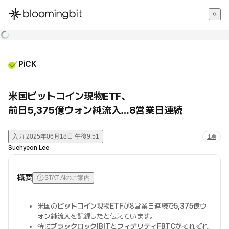
한국어
English
日本語
PiCK
米国ビットコイン現物ETF、
前日5,375億ウォン純流入…8営業日連続
入力
2025年06月18日 午後9:51
出典
Suehyeon Lee
概要
STAT AIのご案内
米国の
ビットコイン現物ETF
が8営業日連続で
5,375億ウ
ォン純流入
を記録したと伝えています。
特に
ブラックロックIBIT
と
フィデリティFBTC
がそれぞれ