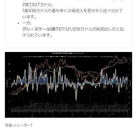
2億7,927万ドル、
1億438万ドルで最も多くの純流入を見せたと述べられて
います。
一方、
グレースケールGBTC
では1,636万ドルが純流出したと伝
えられています。
写真=トレーダーT