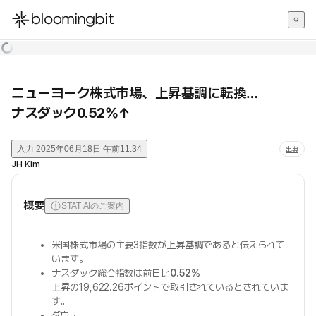
한국어
English
日本語
ニューヨーク株式市場、上昇基調に転換…
ナスダック0.52%↑
入力
2025年06月18日 午前11:34
出典
JH Kim
概要
STAT AIのご案内
米国株式市場の主要3指数が
上昇基調
であると伝えられて
います。
ナスダック総合指数は前日比
0.52%
上昇
の19,622.26ポイントで取引されているとされていま
す。
ダウ・