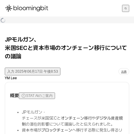
한국어
English
日本語
JPモルガン、
米国SECと資本市場のオンチェーン移行について
の議論
入力
2025年06月17日 午後8:53
出典
YM Lee
概要
STAT AIのご案内
JPモルガン・
チェースが米国SECと
オンチェーン移行
や
デジタル資産規
制
の潜在的影響について議論したと伝えられました。
資本市場が
ブロックチェーン
へ移行する際に発生し得るリ