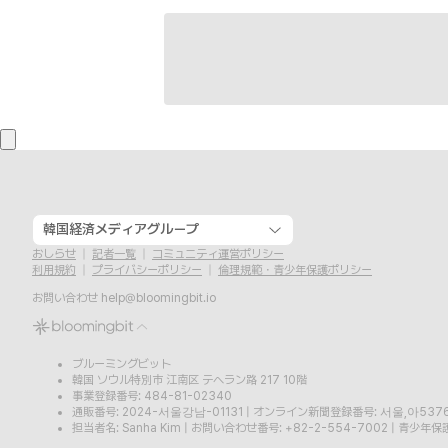
韓国経済メディアグループ
おしらせ
記者一覧
コミュニティ運営ポリシー
利用規約
プライバシーポリシー
倫理規範・青少年保護ポリシー
お問い合わせ
help@bloomingbit.io
ブルーミングビット
韓国 ソウル特別市 江南区 テヘラン路 217 10階
事業登録番号: 484-81-02340
通販番号: 2024-서울강남-01131
|
オンライン新聞登録番号: 서울,아537
担当者名: Sanha Kim
|
お問い合わせ番号: +82-2-554-7002
|
青少年保護