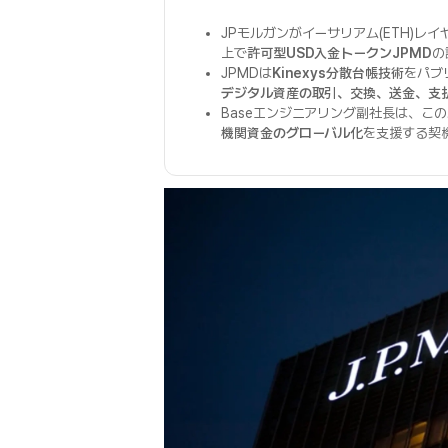
JPモルガンがイーサリアム(ETH)レ
上で
許可型USD入金トークンJPMD
の
JPMDは
Kinexys分散台帳技術
をパブ
デジタル資産の取引、交換、送金、支
Baseエンジニアリング副社長は、こ
機関資金のグローバル化
を支援する契