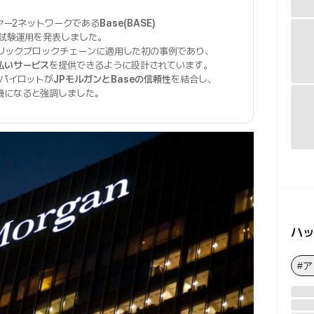
イヤー2ネットワークである
Base(BASE)
試験運用を発表しました。
リックブロックチェーンに適用した初の事例であり、
払いサービス
を提供できるように設計されています。
のパイロットが
JPモルガンとBaseの信頼性
を結合し、
機になると強調しました。
ハ
#