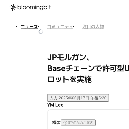
ニュース
コミュニティ
注目の人物
한국어
English
日本語
JPモルガン、
Baseチェーンで許可型
ロットを実施
入力
2025年06月17日 午後5:20
YM Lee
概要
STAT AIのご案内