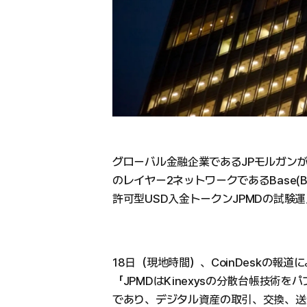
グローバル金融企業であるJPモルガンがイ
のレイヤー2ネットワークであるBase(B
許可型USD入金トークンJPMDの試験
18日（現地時間）、CoinDeskの報道
「JPMDはKinexysの分散台帳技術
であり、デジタル資産の取引、交換、送