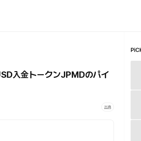
Pi
USD入金トークンJPMDのパイ
出典