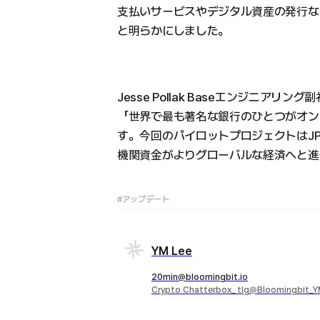
支払いサービスやデジタル資産の発行な
と明らかにしました。
Jesse Pollak Baseエンジニアリング
「世界で最も著名な銀行のひとつがオン
す。今回のパイロットプロジェクトはJP
機関資金がよりグローバルな経済へと進
#アップデート
YM Lee
20min@bloomingbit.io
Crypto Chatterbox_ tlg@Bloomingbit_