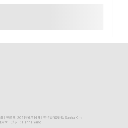
65
|
登録日: 2021年6月14日
|
発行者/編集者: Sanha Kim
マネージャー: Hanna Yang