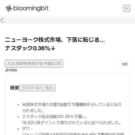
한국어
English
日本語
ニューヨーク株式市場、下落に転じる…
ナスダック0.36％↓
入力
2025年06月17日 午前11:33
出典
JH Kim
概要
STAT AIのご案内
米国株式市場の主要3指数が
下落傾向
を示していると伝え
られました。
ナスダック総合指数は0.36％
下落
し、
19,631.08ポイントで取引されていると述べられました。
ダウ・
ジョーンズ指数とS&P500指数もそれぞれ
下落
傾向を記録