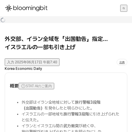
한국어
English
日本語
外交部、イラン全域を「出国勧告」指定…
イスラエルの一部も引き上げ
入力
2025年06月17日 午前7:40
出典
Korea Economic Daily
概要
STAT AIのご案内
外交部はイラン全地域に対して
旅行警報3段階
（出国勧告）
を発令したと明らかにした。
イスラエルの一部地域も
旅行警報3段階
に引き上げられた
と伝えた。
イランとイスラエル間の
武力衝突
が続く中、
旅行警報が引き上げられたことを明らかにした。