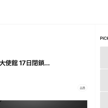
Pi
使館 17日閉鎖…
出典