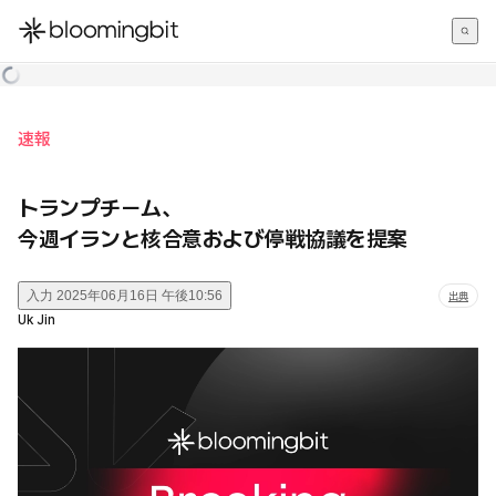
한국어
English
日本語
速報
トランプチーム、
今週イランと核合意および停戦協議を提案
入力
2025年06月16日 午後10:56
出典
Uk Jin