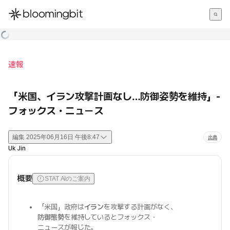
한국어
English
日本語
速報
「米国、イラン攻撃計画なし…防御姿勢を維持」-
フォックス・ニュース
編集
2025年06月16日 午後8:47
出典
Uk Jin
概要
STAT AIのご案内
「米国」政府は
イラン
を攻撃する計画がなく、
防御態勢
を維持しているとフォックス・
ニュースが報じた。