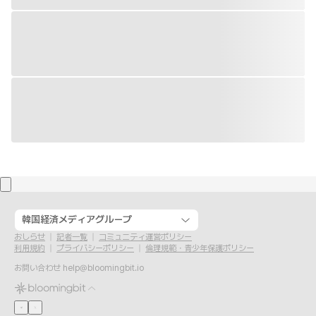
韓国経済メディアグループ
おしらせ
記者一覧
コミュニティ運営ポリシー
利用規約
プライバシーポリシー
倫理規範・青少年保護ポリシー
お問い合わせ
help@bloomingbit.io