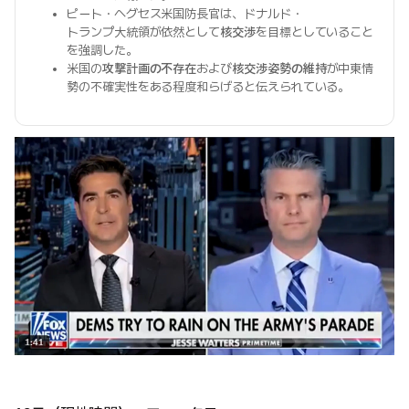
ピート・ヘグセス米国防長官は、ドナルド・
トランプ大統領が依然として
核交渉
を目標としていること
を強調した。
米国の
攻撃計画の不存在
および
核交渉姿勢の維持
が中東情
勢の不確実性をある程度和らげると伝えられている。